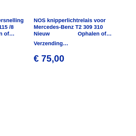
rsnelling
NOS knipperlichtrelais voor
15 /8
Mercedes-Benz T2 309 310
n of
Nieuw
Ophalen of
den
verzenden
Verzending
binnen 1 week
€ 75,00