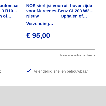
 automaat
NOS sierlijst voorruit bovenzijde
.3 R107
voor Mercedes-Benz CL203 W203
n of
sportcoupé
Nieuw
Ophalen of
den
verzenden
Verzending
binnen 1 week
€ 95,00
Toon alle advertenties
z
Vriendelijk, snel en betrouwbaar