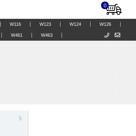
0
W116
W123
W124
W126
W461
W463
5