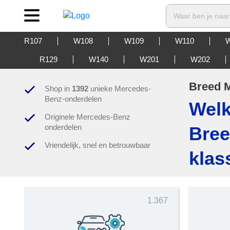
Waar ben je naar
R107
W108
W109
W110
W
R129
W140
W201
W202
Breed M
Shop in
1392
unieke Mercedes-
Benz-onderdelen
Welk
Originele Mercedes-Benz
onderdelen
Bree
Vriendelijk, snel en betrouwbaar
klas
1.367