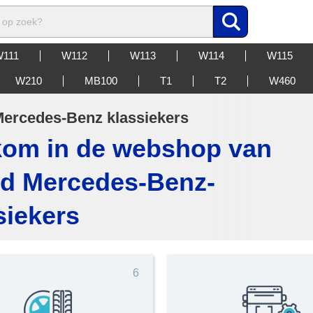
 op zoek?
111
W112
W113
W114
W115
W210
MB100
T1
T2
W460
ercedes-Benz klassiekers
om in de webshop van
d Mercedes-Benz-
siekers
6