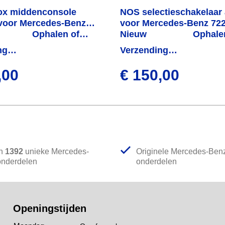
ox middenconsole
NOS selectieschakelaar
voor Mercedes-Benz
voor Mercedes-Benz 722
Ophalen of
W126
Nieuw
Ophale
verzenden
verzen
ng
Verzending
 week
binnen 1 week
,00
€ 150,00
in
1392
unieke Mercedes-
Originele Mercedes-Ben
onderdelen
onderdelen
Openingstijden