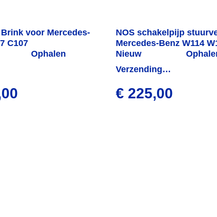
 Brink voor Mercedes-
NOS schakelpijp stuurve
7 C107
Mercedes-Benz W114 W1
Ophalen
Nieuw
Ophale
verzen
Verzending
binnen 1 week
,00
€ 225,00