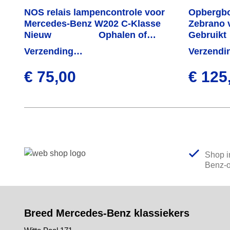
NOS relais lampencontrole voor
Opbergb
Mercedes-Benz W202 C-Klasse
Zebrano 
Nieuw
Ophalen of
W123
Gebruikt
verzenden
Verzending
Verzendi
binnen 1 week
binnen 1
€ 75,00
€ 125
Shop 
Benz-
Breed Mercedes-Benz klassiekers